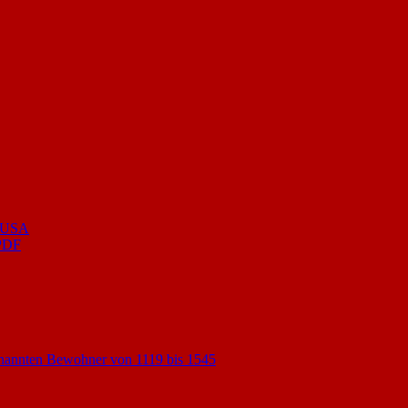
e USA
 PDF
enannten Bewohner von 1119 bis 1545