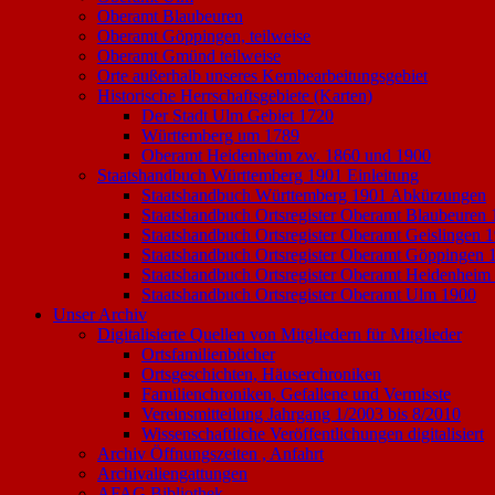
Oberamt Blaubeuren
Oberamt Göppingen, teilweise
Oberamt Gmünd teilweise
Orte außerhalb unseres Kernbearbeitungsgebiet
Historische Herrschaftsgebiete (Karten)
Der Stadt Ulm Gebiet 1720
Württemberg um 1789
Oberamt Heidenheim zw. 1860 und 1900
Staatshandbuch Württemberg 1901 Einleitung
Staatshandbuch Württemberg 1901 Abkürzungen
Staatshandbuch Ortsregister Oberamt Blaubeuren
Staatshandbuch Ortsregister Oberamt Geislingen 
Staatshandbuch Ortsregister Oberamt Göppingen 
Staatshandbuch Ortsregister Oberamt Heidenheim
Staatshandbuch Ortsregister Oberamt Ulm 1900
Unser Archiv
Digitalisierte Quellen von Mitgliedern für Mitglieder
Ortsfamilienbücher
Ortsgeschichten, Häuserchroniken
Familienchroniken, Gefallene und Vermisste
Vereinsmitteilung Jahrgang 1/2003 bis 8/2010
Wissenschaftliche Veröffentlichungen digitalisiert
Archiv Öffnungszeiten , Anfahrt
Archivaliengattungen
AFAG Bibliothek