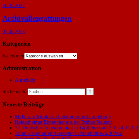
10.09.2022
Archivaliengattungen
07.08.2018
Kategorien
Kategorien
Administration
Anmelden
Suche nach:
Neueste Beiträge
Müller der Mühlen in Geislingen und Umgebung
Heidenheimer Ehebücher aus der Frühen Neuzeit
72. Deutscher Genealogentag in Tapfheim vom 2. bis 4.9.2022
Johann Banzhaf ein Gerstetter in Marshalltown, IOWA
Anfahrtspläne Ausflug 2019