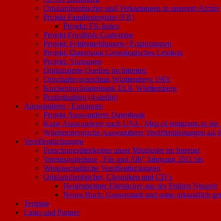
Ortsfamilienbücher und Verkartungen in unserem Archiv
Projekt Familienregister (FR)
Projekt: FR-Index
Projekt Friedhöfe-Grabsteine
Projekt: Fehlermeldungen / Ergänzungen
Projekt: Datenbank Genealogisches Lexikon
Projekt: Vornamen
Digitalisierte Quellen im Internet:
Ortschaftsverzeichnis Württemberg 1901
Kirchenbuchdatenbank ELK Württemberg
Postleitzahlen (4-stellig)
Auswanderer / Emigrants
Projekt Auswanderer Datenbank
Karte Auswanderer nach USA / Map of emigrants to th
Württembergische Auswanderer Veröffentlichungen als
Veröffentlichungen
Forschungstätigkeiten unser Mitglieder im Internet
Vereinsmitteilung „Fils und Alb“ Jahrgang 2011 bis
Wissenschaftliche Veröffentlichungen
Ortsfamilienbücher, Chroniken und CD´s
Heidenheimer Ehebücher aus der Frühen Neuzeit
Neues Buch: Gussenstadt und seine urkundlich g
Termine
Links und Partner