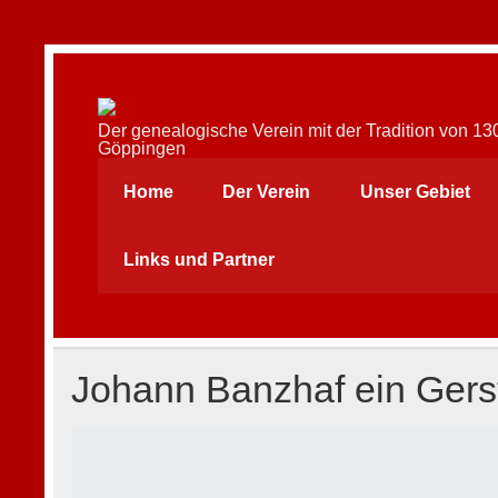
Skip
to
content
AFAG e.V.
Der genealogische Verein mit der Tradition von 1
Göppingen
Home
Der Verein
Unser Gebiet
Links und Partner
Johann Banzhaf ein Gerst