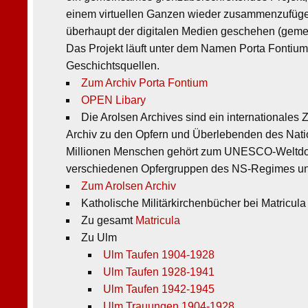
einem virtuellen Ganzen wieder zusammenzufügen.
überhaupt der digitalen Medien geschehen (gemei
Das Projekt läuft unter dem Namen Porta Fontium
Geschichtsquellen.
Zum Archiv Porta Fontium
OPEN Libary
Die Arolsen Archives sind ein internationale
Archiv zu den Opfern und Überlebenden des Nati
Millionen Menschen gehört zum UNESCO-Weltdok
verschiedenen Opfergruppen des NS-Regimes und i
Zum Arolsen Archiv
Katholische Militärkirchenbücher bei Matricula
Zu gesamt
Matricula
Zu Ulm
Ulm Taufen 1904-1928
Ulm Taufen 1928-1941
Ulm Taufen 1942-1945
Ulm Trauungen 1904-1928