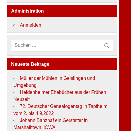
t
e
Administration
g
o
r
Anmelden
i
e
n
Neueste Beiträge
Müller der Mühlen in Geislingen und
Umgebung
Heidenheimer Ehebücher aus der Frühen
Neuzeit
72. Deutscher Genealogentag in Tapfheim
vom 2. bis 4.9.2022
Johann Banzhaf ein Gerstetter in
Marshalltown, IOWA