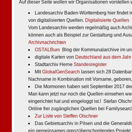
Auf dieser Seite wollen wir Organisationen vorstellen 
Landesarchiv Baden-Württemberg hier findet man
von digitalisierten Quellen.
Digitalisierte Quellen
Vom Landesarchiv werden regelmäßig auch Archiv
können auch als Beispiel zur Gestaltung und Ausa
Archivnachrichten
OSTALBum
Blog der Kommunalarchive im und
digitale Karten von
Deutschland aus dem Jahr
Stadtarchiv Herne
Standesregister
Mit
GlobalGenSearch
lassen sich 28 Datenba
Nachname in Kombination mit Vorname, geboren, 
Die Mormonen haben seit September 2017 den F
Man kann jetzt nur noch die Quellen einsehen w
eingerichtet hat und eingeloggt ist.! Stefan Olsch
Online frei zugänglichen Quellen bei Familysearc
Zur Liste von Steffen Olschner
Das Gebietsarchiv in Pilsen und die Generaldi
ein gemeinsames grenzüberschreitendes Projekt, 