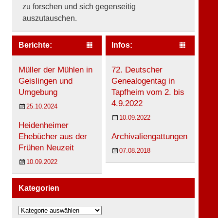
zu forschen und sich gegenseitig
auszutauschen.
Berichte:
Infos:
Müller der Mühlen in
72. Deutscher
Geislingen und
Genealogentag in
Umgebung
Tapfheim vom 2. bis
4.9.2022
25.10.2024
10.09.2022
Heidenheimer
Ehebücher aus der
Archivaliengattungen
Frühen Neuzeit
07.08.2018
10.09.2022
Kategorien
K
a