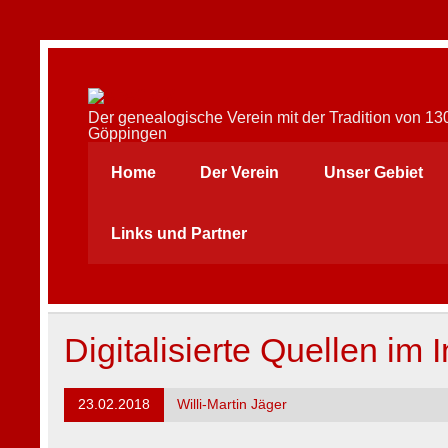
Skip
to
content
AFAG e.V.
Der genealogische Verein mit der Tradition von 1
Göppingen
Home
Der Verein
Unser Gebiet
Links und Partner
Digitalisierte Quellen im I
23.02.2018
Willi-Martin Jäger