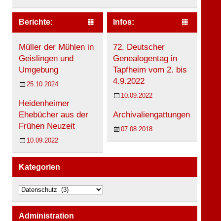
Berichte:
Infos:
Müller der Mühlen in
72. Deutscher
Geislingen und
Genealogentag in
Umgebung
Tapfheim vom 2. bis
4.9.2022
25.10.2024
10.09.2022
Heidenheimer
Ehebücher aus der
Archivaliengattungen
Frühen Neuzeit
07.08.2018
10.09.2022
Kategorien
K
a
t
e
Administration
g