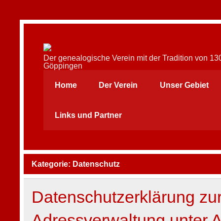
Skip
to
content
AFAG e.V.
Der genealogische Verein mit der Tradition von 1
Göppingen
Home
Der Verein
Unser Gebiet
Links und Partner
Kategorie:
Datenschutz
Datenschutzerklärung zur
Adressverwaltung unter