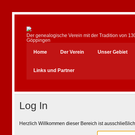
Skip
to
content
AFAG e.V.
Der genealogische Verein mit der Tradition von 1
Göppingen
Home
Der Verein
Unser Gebiet
Links und Partner
Log In
Herzlich Willkommen dieser Bereich ist ausschließlich