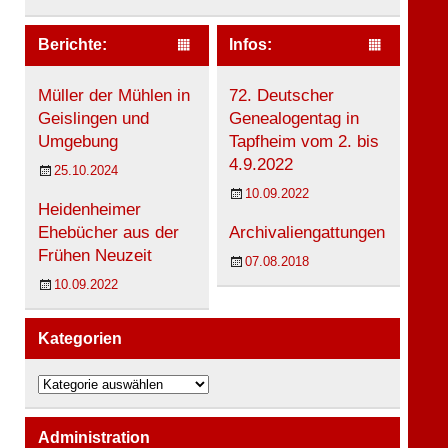
Berichte:
Infos:
Müller der Mühlen in
72. Deutscher
Geislingen und
Genealogentag in
Umgebung
Tapfheim vom 2. bis
4.9.2022
25.10.2024
10.09.2022
Heidenheimer
Ehebücher aus der
Archivaliengattungen
Frühen Neuzeit
07.08.2018
10.09.2022
Kategorien
K
a
t
e
Administration
g