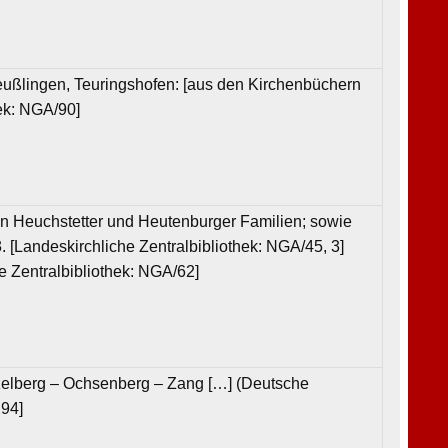
teußlingen, Teuringshofen: [aus den Kirchenbüchern
hek: NGA/90]
ten Heuchstetter und Heutenburger Familien; sowie
Landeskirchliche Zentralbibliothek: NGA/45, 3]
e Zentralbibliothek: NGA/62]
Itzelberg – Ochsenberg – Zang […] (Deutsche
294]