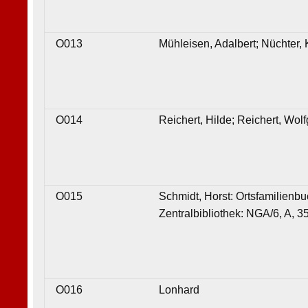
O013
Mühleisen, Adalbert; Nüchter,
O014
Reichert, Hilde; Reichert, Wol
O015
Schmidt, Horst: Ortsfamilienbu
Zentralbibliothek: NGA/6, A, 3
O016
Lonhard