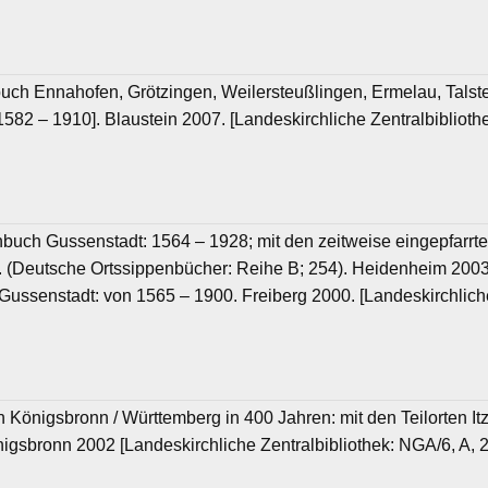
nbuch Ennahofen, Grötzingen, Weilersteußlingen, Ermelau, Tals
1582 – 1910]. Blaustein 2007. [Landeskirchliche Zentralbibliot
ienbuch Gussenstadt: 1564 – 1928; mit den zeitweise eingepfarr
Deutsche Ortssippenbücher: Reihe B; 254). Heidenheim 2003. [
Gussenstadt: von 1565 – 1900. Freiberg 2000. [Landeskirchlich
ch Königsbronn / Württemberg in 400 Jahren: mit den Teilorten 
nigsbronn 2002 [Landeskirchliche Zentralbibliothek: NGA/6, A, 