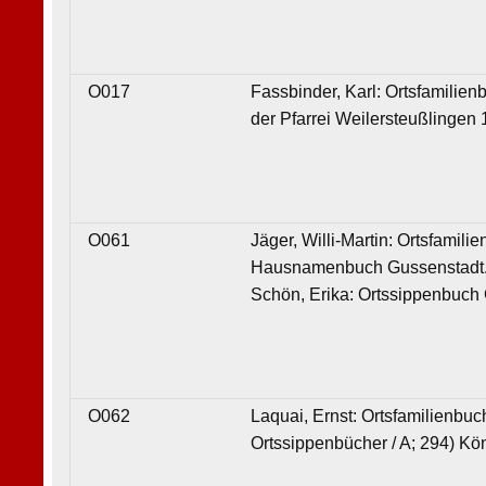
O017
Fassbinder, Karl: Ortsfamilie
der Pfarrei Weilersteußlingen 
O061
Jäger, Willi-Martin: Ortsfamil
Hausnamenbuch Gussenstadt. (
Schön, Erika: Ortssippenbuch 
O062
Laquai, Ernst: Ortsfamilienbu
Ortssippenbücher / A; 294) Kö