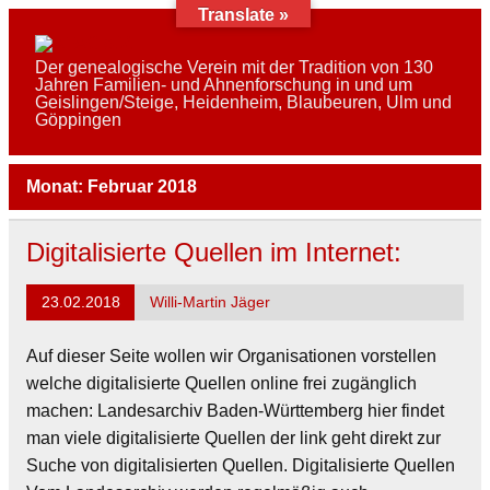
Skip
Translate »
to
content
AFAG e.V.
Der genealogische Verein mit der Tradition von 130
Jahren Familien- und Ahnenforschung in und um
Geislingen/Steige, Heidenheim, Blaubeuren, Ulm und
Göppingen
Monat:
Februar 2018
Digitalisierte Quellen im Internet:
23.02.2018
Willi-Martin Jäger
Auf dieser Seite wollen wir Organisationen vorstellen
welche digitalisierte Quellen online frei zugänglich
machen: Landesarchiv Baden-Württemberg hier findet
man viele digitalisierte Quellen der link geht direkt zur
Suche von digitalisierten Quellen. Digitalisierte Quellen