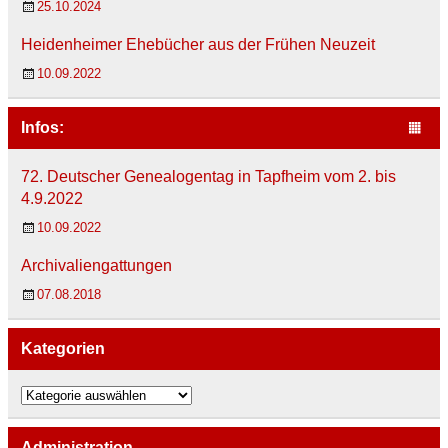
25.10.2024
Heidenheimer Ehebücher aus der Frühen Neuzeit
10.09.2022
Infos:
72. Deutscher Genealogentag in Tapfheim vom 2. bis
4.9.2022
10.09.2022
Archivaliengattungen
07.08.2018
Kategorien
K
a
t
e
Administration