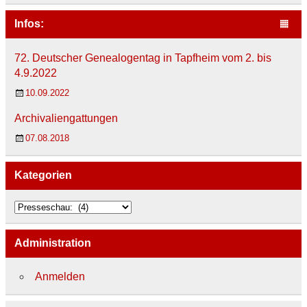
Infos:
72. Deutscher Genealogentag in Tapfheim vom 2. bis
4.9.2022
10.09.2022
Archivaliengattungen
07.08.2018
Kategorien
K
a
t
e
Administration
g
o
r
Anmelden
i
e
n