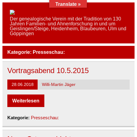
Skip
Translate »
to
content
AFAG e.V.
Der genealogische Verein mit der Tradition von 130
Jahren Familien- und Ahnenforschung in und um
Geislingen/Steige, Heidenheim, Blaubeuren, Ulm und
Göppingen
Kategorie:
Presseschau:
Vortragsabend 10.5.2015
28.06.2018
Willi-Martin Jäger
Weiterlesen
Kategorie:
Presseschau: