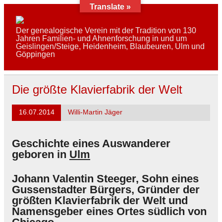
Skip
Translate »
to
content
AFAG e.V.
Der genealogische Verein mit der Tradition von 130
Jahren Familien- und Ahnenforschung in und um
Geislingen/Steige, Heidenheim, Blaubeuren, Ulm und
Göppingen
Die größte Klavierfabrik der Welt
16.07.2014
Willi-Martin Jäger
Geschichte eines Auswanderer
geboren in
Ulm
Johann Valentin Steeger, Sohn eines
Gussenstadter Bürgers, Gründer der
größten Klavierfabrik der Welt und
Namensgeber eines Ortes südlich von